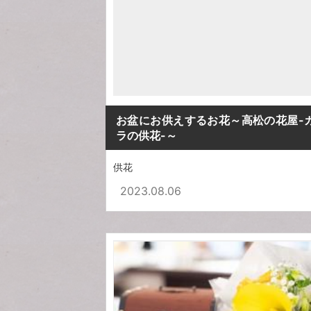
お盆にお供えするお花～高松の花屋-
ラの供花-～
供花
2023.08.06