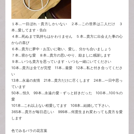
１本…一目ぼれ・貴方しかいない ２本…この世界は二人だけ ３
本…愛してます・告白
４本…死ぬまで気持ちはかわりません ５本…貴方に出会えた事の心
からの喜び
６本…貴方に夢中・お互いに敬い、愛し、分かち合いましょう
７本…密かな愛 ８本…貴方の思いやり、励ましに感謝します
９本…いつも貴方を思っています・いつも一緒にいてください
10本…貴方は全てが完璧 11本…最愛 12本…私と付き合ってくださ
い
13本…永遠の友情 21本…貴方だけに尽くします 24本…一日中思っ
ています
50本…恒久 99本…永遠の愛・ずっと好きだった 100本…100％の
愛
101本…これ以上ない程愛してます 108本…結婚して下さい。
365本…貴方が毎日恋しい 999本…何度生まれ変わっても貴方を愛
します
色でみるバラの花言葉