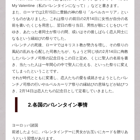
My Valentine（私のバレンタインになって）」などと書きます。
また、ローマでは2月15日に豊饒の神の祭り「ルペルカーリア」とい
うものがありました。これは祭りの前日の2月14日に女性が自分の名
前を書いたくじを用意し、翌日の祭り当日、男性が順にくじをひいて
ゆき、あたった者同士が祭りの間、或いはその後しばらく恋人同士に
なるという縁結びの祭りでした。
バレンチノの死後、ローマではキリスト教が勢力を増し、その祭りの
風紀の乱れを心配した司教たちが、ちょうど同じ頃の2月14日に殉教
したバレンチノ司祭の記念日をこの日と定め、くじに聖人の名前を書
き、当たった人は一年間心の中で聖人に仕える、といった祭りに変え
てしまったということです。
それが時代とともに変遷し、恋人たちの愛を成就させようとしたバレ
ンチノ司祭の行いやルペルカーリア祭りの縁結びの意味などが結びつ
き、2月14日は恋人たちの記念日として定着していきました。
2.
各国のバレンタイン事情
ヨーロッパ諸国
前述したように、バレンタインデーに男女がお互いにカードを贈りあ
うという習慣があります。