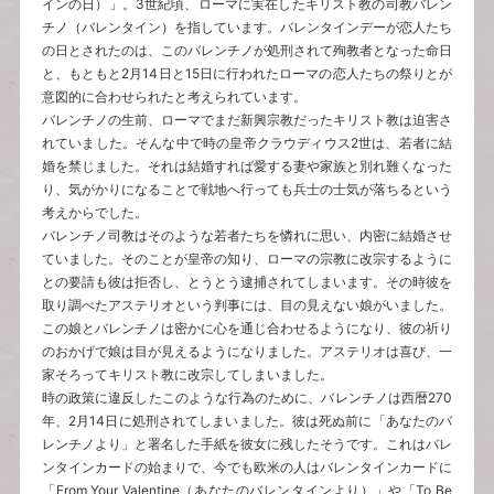
インの日）」。3世紀頃、ローマに実在したキリスト教の司教バレン
チノ（バレンタイン）を指しています。バレンタインデーが恋人たち
の日とされたのは、このバレンチノが処刑されて殉教者となった命日
と、もともと2月14日と15日に行われたローマの恋人たちの祭りとが
意図的に合わせられたと考えられています。
バレンチノの生前、ローマでまだ新興宗教だったキリスト教は迫害さ
れていました。そんな中で時の皇帝クラウディウス2世は、若者に結
婚を禁じました。それは結婚すれば愛する妻や家族と別れ難くなった
り、気がかりになることで戦地へ行っても兵士の士気が落ちるという
考えからでした。
バレンチノ司教はそのような若者たちを憐れに思い、内密に結婚させ
ていました。そのことが皇帝の知り、ローマの宗教に改宗するように
との要請も彼は拒否し、とうとう逮捕されてしまいます。その時彼を
取り調べたアステリオという判事には、目の見えない娘がいました。
この娘とバレンチノは密かに心を通じ合わせるようになり、彼の祈り
のおかげで娘は目が見えるようになりました。アステリオは喜び、一
家そろってキリスト教に改宗してしまいました。
時の政策に違反したこのような行為のために、バレンチノは西暦270
年、2月14日に処刑されてしまいました。彼は死ぬ前に「あなたのバ
レンチノより」と署名した手紙を彼女に残したそうです。これはバレ
ンタインカードの始まりで、今でも欧米の人はバレンタインカードに
「From Your Valentine（あなたのバレンタインより）」や「To Be