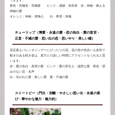
できます。
黄色：究極美・究極愛 ピンク：感謝・崇高美 赤：神秘・燃える
神秘の愛
オレンジ：神秘・冒険心 白：希望・律儀
チューリップ（博愛・永遠の愛・恋の告白・愛の宣言・
正直・不滅の愛・思い出の恋・思いやり・美しい瞳）
花言葉もバレンタインデーにぴったりの花。花の形や色合いも多彩で
動きのある咲き姿は、貴方との楽しい時間にアクセントをくれると思
います。
赤：愛の告白・真実の愛 ピンク：愛の芽生え・誠実な愛 黄色：望
みのない恋・名声
白：失われた愛・新しい愛 紫：不滅の愛
スイートピー（門出・別離・やさしい思い出・永遠の喜
び・華やかな魅力・魅力的）