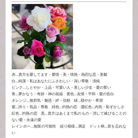
赤…貴方を愛してます・愛情・美・情熱・熱烈な恋・美貌
白…純潔・私はあなたにふさわしい・深い尊敬・清純
ピンク…しとやか・上品・可愛い人・美しい少女・愛の誓い
青…夢かなう・奇跡・神の祝福 黄色…友情・平和・愛の告白
オレンジ…無邪気・魅惑・絆・信頼 緑…穏やか・希望
紫…誇り・気品・尊敬 緋色…灼熱の恋 濃紅色…内気・恥ずかしさ
紅色…灼熱の恋 黒…貴方はあくまで私のもの・消して滅びることの
ない愛・永遠の愛
レインボー…無限の可能性 絞り模様…満足 ドット柄…君を忘れな
い