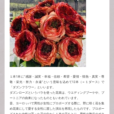
１本1本に“感謝・誠実・幸福・信頼・希望・愛情・情熱・真実・尊
敬・栄光・努力・永遠”という意味を込めて12本（＝１ダース）で
「ダズンフラワー」といいます。
ダズンローズというバラを使った花束は、ウエディングブーケや、ブ
ートニアの由来になったものともいわれています。
昔、ヨーロッパで男性が女性にプロポーズする際に、野に咲く花を集
め花束にして愛する女性に渡した演出を再現したものです。プロポー
ズされた女性は貰った花の中から１本の花をとり、男性の胸元のボタ