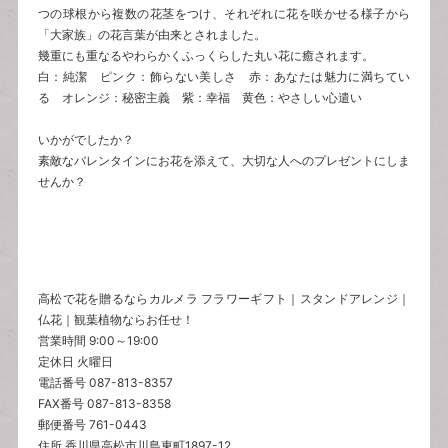
つの球根から複数の花茎をつけ、それぞれに花を咲かせる様子から
「大家族」の花言葉が由来とされました。
幾重にも重なるやわらかくふっくらした丸い花に癒されます。
白：純潔 ピンク：飾らない美しさ 赤：あなたは魅力に満ちてい
る オレンジ：秘密主義 紫：幸福 黄色：やさしい心遣い
いかがでしたか？
素敵なバレンタインにお花を添えて、大切な人へのプレゼントにしま
せんか？
高松で花を贈るならカルメラ フラワーギフト｜スタンドアレンジ｜
仏花｜観葉植物ならお任せ！
営業時間 9:00～19:00
定休日 火曜日
電話番号 087-813-8357
FAX番号 087-813-8358
郵便番号 761-0443
住所 香川県高松市川島東町1897-12