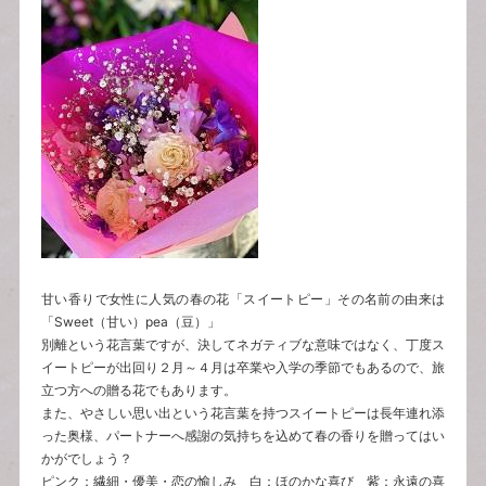
甘い香りで女性に人気の春の花「スイートピー」その名前の由来は
「Sweet（甘い）pea（豆）」
別離という花言葉ですが、決してネガティブな意味ではなく、丁度ス
イートピーが出回り２月～４月は卒業や入学の季節でもあるので、旅
立つ方への贈る花でもあります。
また、やさしい思い出という花言葉を持つスイートピーは長年連れ添
った奥様、パートナーへ感謝の気持ちを込めて春の香りを贈ってはい
かがでしょう？
ピンク：繊細・優美・恋の愉しみ 白：ほのかな喜び 紫：永遠の喜