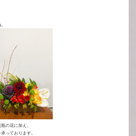
？
ね。
花瓶の花に加え、
を承っております。